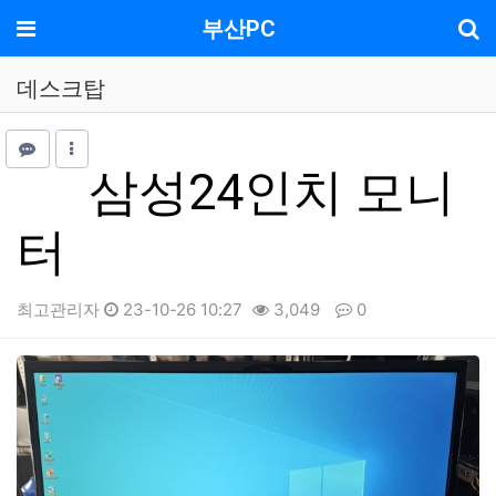
기
메뉴
부산PC
데스크탑
삼성24인치 모니
터
최고관리자
23-10-26 10:27
3,049
0
본문