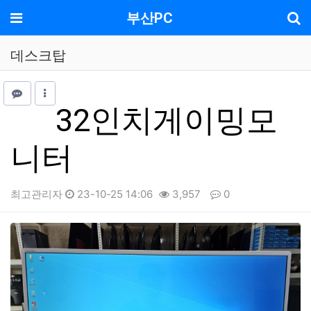
기
메뉴
부산PC
데스크탑
32인치게이밍모
니터
최고관리자
23-10-25 14:06
3,957
0
본문